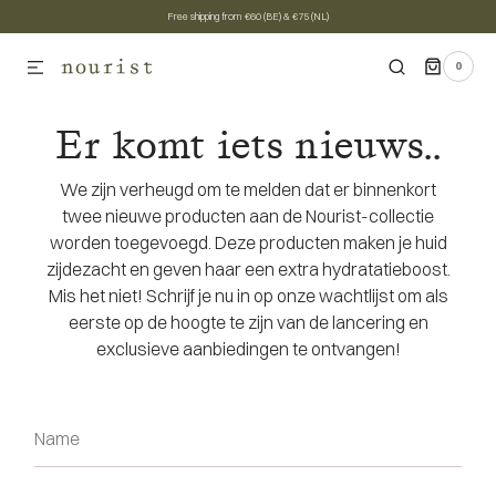
Free shipping from €60 (BE) & €75 (NL)
SKIP TO CONTENT
0
0
ITEMS
Er komt iets nieuws..
We zijn verheugd om te melden dat er binnenkort
twee nieuwe producten aan de Nourist-collectie
worden toegevoegd. Deze producten maken je huid
zijdezacht en geven haar een extra hydratatieboost.
Mis het niet! Schrijf je nu in op onze wachtlijst om als
eerste op de hoogte te zijn van de lancering en
exclusieve aanbiedingen te ontvangen!