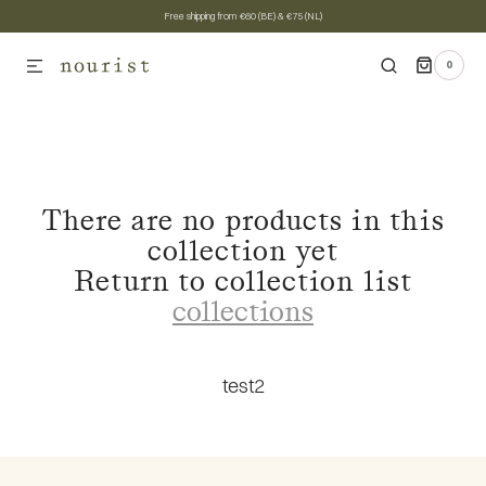
Free shipping from €60 (BE) & €75 (NL)
SKIP TO CONTENT
0
0
ITEMS
There are no products in this
collection yet
Return to collection list
collections
test2