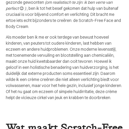
gezonde gewoonten
(om realistisch te zijn: ik ben verre van
perfect
😉
)
, ben ik tot het besef gekomen dat hulp van buitenaf
cruciaal is voor blijvend comfort en verlichting. Dit bracht me
ertoe iets echt bijzonders te creëren: de Scratch-Free Face and
Body Cream.
Als moeder ben ik me er ook terdege van bewust hoeveel
kinderen, van peuters tot oudere kinderen, last hebben van
eczeem en andere huidproblemen. Onze moderne levensstijl,
met toenemende vervuiling en blootstelling aan chemicaliën,
maakt onze huid kwetsbaarder dan ooit tevoren. Hoewel ik
geloof in een holistische benadering van huidverzorging, is het
duidelijk dat externe producten soms essentieel zijn. Daarom
wilde ik een crème creëren die niet alleen verlichting biedt voor
volwassenen, maar voor het hele gezin, inclusief jonge kinderen.
Of het nu gaat om eczeem of simpele huidirritatie, deze crème
helpt de vicieuze cirkel van jeuk en krabben te doorbreken.
Wat maakt Scratch-Free