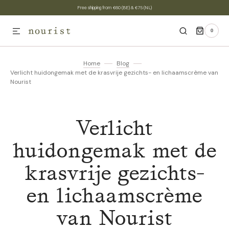
Free shipping from €60 (BE) & €75 (NL)
SKIP TO CONTENT
0
0
ITEMS
Home
Blog
Verlicht huidongemak met de krasvrije gezichts- en lichaamscrème van
Nourist
Verlicht
huidongemak met de
krasvrije gezichts-
en lichaamscrème
van Nourist