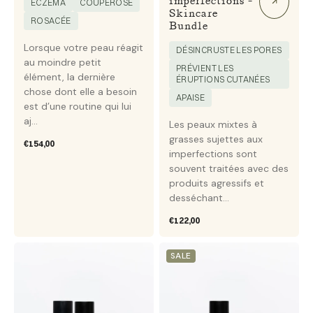
imperfections -
ECZÉMA
COUPEROSE
Skincare
ROSACÉE
Bundle
Lorsque votre peau réagit
DÉSINCRUSTE LES PORES
au moindre petit
PRÉVIENT LES
élément, la dernière
ÉRUPTIONS CUTANÉES
chose dont elle a besoin
APAISE
est d’une routine qui lui
aj...
Les peaux mixtes à
grasses sujettes aux
Prix
€154,00
imperfections sont
habituel
souvent traitées avec des
produits agressifs et
desséchant...
Prix
€122,00
habituel
Peau
Tanning
SALE
sensible
-
à
Bundle
imperfections