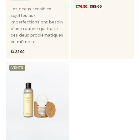
€76,50
€83,00
Les peaux sensibles
Prix
Prix
sujettes aux
soldé
habituel
imperfections ont besoin
d’une routine qui traite
ces deux problématiques
en même te...
Prix
€122,00
habituel
Cleansing
VENTE
-
Bundle