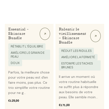
Essential -
Ralentir le
Skincare
vieillissement
Bundle
– Skincare
Bundle
RÉTABLIT L'ÉQUILIBRE
RÉDUIT LES RIDULES
AMÉLIORE LE GRAIN DE
PEAU
AMÉLIORE LA FERMETÉ
DOUX
ESTOMPE LES TACHES
BRUNES
Parfois, la meilleure chose
Il arrive un moment où
pour votre peau est d'en
votre routine habituelle
faire moins, pas plus. Ce
ne suffit plus à répondre
trio simplifie votre routine
aux besoins de votre
pour ne g...
peau. Elle semble moin...
Prix
€125,00
habituel
Prix
€171,00